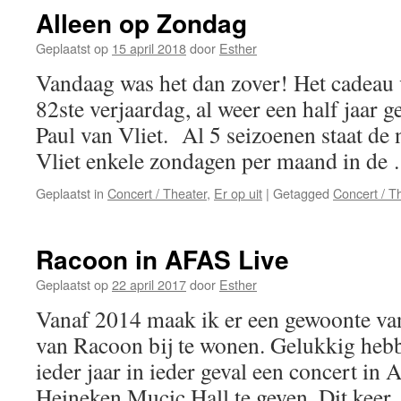
Alleen op Zondag
Geplaatst op
15 april 2018
door
Esther
Vandaag was het dan zover! Het cadeau
82ste verjaardag, al weer een half jaar g
Paul van Vliet. Al 5 seizoenen staat de 
Vliet enkele zondagen per maand in d
Geplaatst in
Concert / Theater
,
Er op uit
|
Getagged
Concert / T
Racoon in AFAS Live
Geplaatst op
22 april 2017
door
Esther
Vanaf 2014 maak ik er een gewoonte van
van Racoon bij te wonen. Gelukkig hebb
ieder jaar in ieder geval een concert in
Heineken Mucic Hall te geven. Dit kee