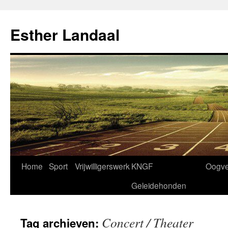
Ga
naar
Esther Landaal
de
inhoud
Home
Sport
Vrijwilligerswerk
KNGF
Oogve
Geleidehonden
Concert / Theater
Tag archieven: