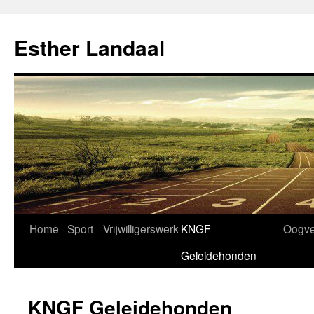
Ga
naar
Esther Landaal
de
inhoud
Home
Sport
Vrijwilligerswerk
KNGF
Oogve
Geleidehonden
KNGF Geleidehonden