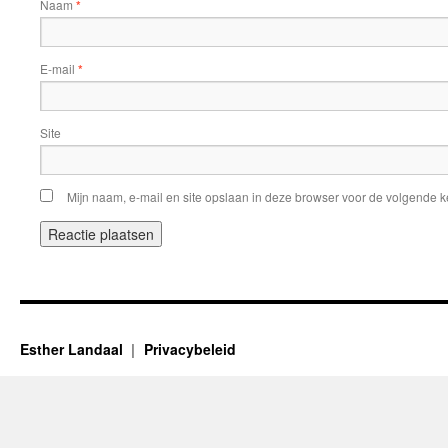
Naam
*
E-mail
*
Site
Mijn naam, e-mail en site opslaan in deze browser voor de volgende ke
Esther Landaal
Privacybeleid