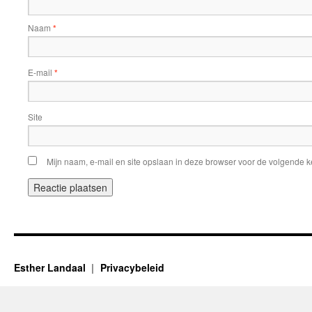
Naam
*
E-mail
*
Site
Mijn naam, e-mail en site opslaan in deze browser voor de volgende ke
Esther Landaal
Privacybeleid