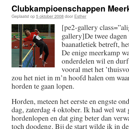
Clubkampioenschappen Mee
Geplaatst op
5 oktober 2008
door
Esther
[pe2-gallery class=”ali
gallery]De twee dagen 
baanatletiek betreft, het
De enige meerkamp waa
onderdelen wil en durf
vooral met het ’thuisv
zou het niet in m’n hoofd halen om waa
horden te gaan lopen.
Horden, meteen het eerste en engste ond
dag, zaterdag 4 oktober. Ik had wel wat 
hordenlopen en dat ging beter dan verw
toch doodeng. Bij de start wilde ik in d