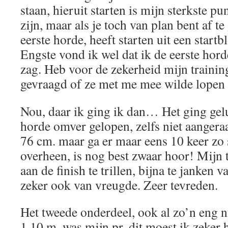
staan, hieruit starten is mijn sterkste pu
zijn, maar als je toch van plan bent af 
eerste horde, heeft starten uit een startb
Engste vond ik wel dat ik de eerste horde
zag. Heb voor de zekerheid mijn trainin
gevraagd of ze met me mee wilde lopen 
Nou, daar ik ging ik dan… Het ging gel
horde omver gelopen, zelfs niet aangeraak
76 cm. maar ga er maar eens 10 keer zo s
overheen, is nog best zwaar hoor! Mijn t
aan de finish te trillen, bijna te janken
zeker ook van vreugde. Zeer tevreden.
Het tweede onderdeel, ook al zo’n eng
1.10 m. was mijn pr, dit moest ik zeker h