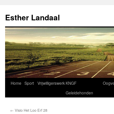
Ga
naar
Esther Landaal
de
inhoud
Home
Sport
Vrijwilligerswerk
KNGF
Oogve
Geleidehonden
←
Visio Het Loo Erf 28