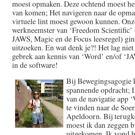
moest opmaken. Deze ochtend moest het
van komen; Het navigeren naar de opmaa
virtuele lint moest gewoon kunnen. Onz
werkneemster van ‘Freedom Scientific’ (
JAWS, Magic en de Focus leesregel) gin
uitzoeken. En wat denk je?! Het lag nie
gebrek aan kennis van ‘Word’ en/of ‘JAW
in de software!
Bij Bewegingsagogie k
spannende opdracht; 
van de navigatie app 
te vinden naar de Soe
Apeldoorn. Bij terug
moest ik dan zeggen bi
uitgekomen. Ik vond h