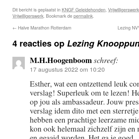
Dit bericht is geplaatst in
KNGF Geleidehonden
,
Vrijwilligerswerk
Vrijwilligerswerk
. Bookmark de
permalink
.
←
Halve Marathon Rotterdam
Lezing NV
4 reacties op
Lezing Knooppun
M.H.Hoogenboom
schreef:
17 augustus 2022 om 10:20
Esther, wat een ontzettend leuk c
verslag! Superleuk om te lezen! H
op jou als ambassadeur. Jouw pres
verslag idem dito met een sterretj
hebben een prachtige leerzame m
kon ook helemaal zichzelf zijn en
en geaaid worden. Het ga je goed.