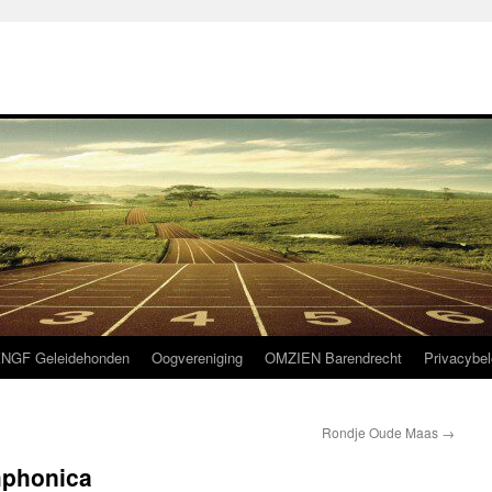
NGF Geleidehonden
Oogvereniging
OMZIEN Barendrecht
Privacybel
Rondje Oude Maas
→
mphonica