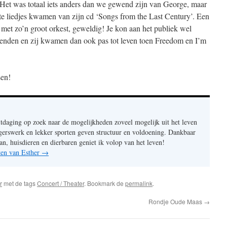
Het was totaal iets anders dan we gewend zijn van George, maar
te liedjes kwamen van zijn cd ‘Songs from the Last Century’. Een
n met zo’n groot orkest, geweldig! Je kon aan het publiek wel
kenden en zij kwamen dan ook pas tot leven toen Freedom en I’m
sen!
itdaging op zoek naar de mogelijkheden zoveel mogelijk uit het leven
ligerswerk en lekker sporten geven structuur en voldoening. Dankbaar
an, huisdieren en dierbaren geniet ik volop van het leven!
hten van Esther
→
r
met de tags
Concert / Theater
. Bookmark de
permalink
.
Rondje Oude Maas
→