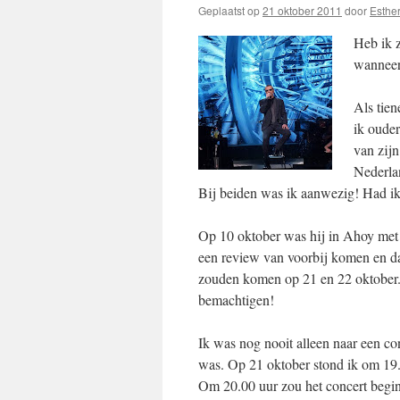
Geplaatst op
21 oktober 2011
door
Esthe
Heb ik z
wanneer
Als tie
ik ouder
van zij
Nederlan
Bij beiden was ik aanwezig! Had ik
Op 10 oktober was hij in Ahoy met 
een review van voorbij komen en da
zouden komen op 21 en 22 oktober. 
bemachtigen!
Ik was nog nooit alleen naar een co
was. Op 21 oktober stond ik om 19.0
Om 20.00 uur zou het concert begin