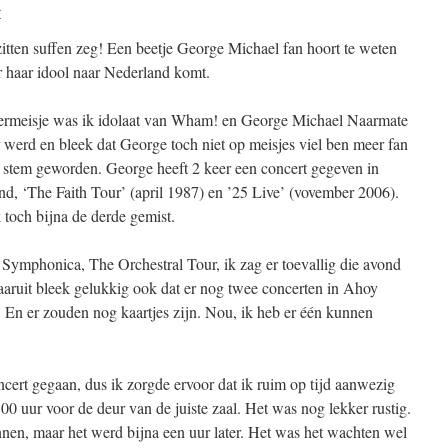
r
itten suffen zeg! Een beetje George Michael fan hoort te weten
 haar idool naar Nederland komt.
nermeisje was ik idolaat van Wham! en George Michael Naarmate
 werd en bleek dat George toch niet op meisjes viel ben meer fan
n stem geworden. George heeft 2 keer een concert gegeven in
d, ‘The Faith Tour’ (april 1987) en ’25 Live’ (vovember 2006).
 toch bijna de derde gemist.
Symphonica, The Orchestral Tour, ik zag er toevallig die avond
aruit bleek gelukkig ook dat er nog twee concerten in Ahoy
En er zouden nog kaartjes zijn. Nou, ik heb er één kunnen
ncert gegaan, dus ik zorgde ervoor dat ik ruim op tijd aanwezig
0 uur voor de deur van de juiste zaal. Het was nog lekker rustig.
nen, maar het werd bijna een uur later. Het was het wachten wel