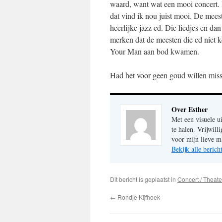
waard, want wat een mooi concert. 
dat vind ik nou juist mooi. De mees
heerlijke jazz cd. Die liedjes en da
merken dat de meesten die cd niet 
Your Man aan bod kwamen.
Had het voor geen goud willen mis
Over Esther
Met een visuele u
te halen. Vrijwil
voor mijn lieve m
Bekijk alle beric
Dit bericht is geplaatst in
Concert / Theate
←
Rondje Kijfhoek