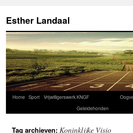
Ga
naar
Esther Landaal
de
inhoud
Home
Sport
Vrijwilligerswerk
KNGF
Oogve
Geleidehonden
Koninklijke Visio
Tag archieven: