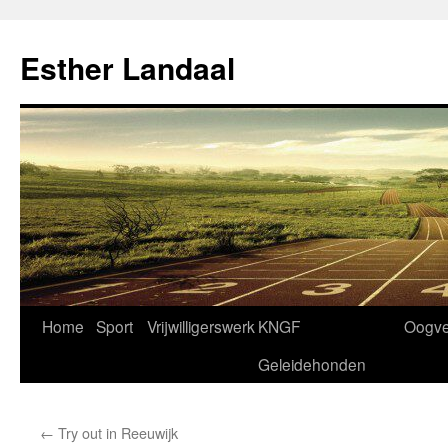
Ga
naar
Esther Landaal
de
inhoud
Home
Sport
Vrijwilligerswerk
KNGF
Oogve
Geleidehonden
←
Try out in Reeuwijk