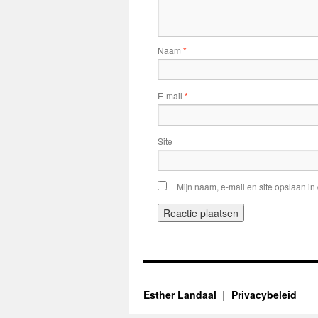
Naam
*
E-mail
*
Site
Mijn naam, e-mail en site opslaan in
Esther Landaal
Privacybeleid