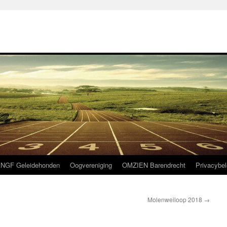
NGF Geleidehonden
Oogvereniging
OMZIEN Barendrecht
Privacybel
Molenweiloop 2018
→