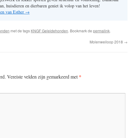
an, huisdieren en dierbaren geniet ik volop van het leven!
hten van Esther
→
onden
met de tags
KNGF Geleidehonden
. Bookmark de
permalink
.
Molenweiloop 2018
→
*
erd.
Vereiste velden zijn gemarkeerd met