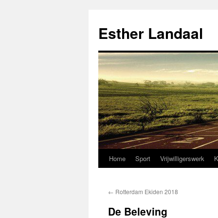
Ga
naar
Esther Landaal
de
inhoud
Home
Sport
Vrijwilligerswerk
K
←
Rotterdam Ekiden 2018
De Beleving