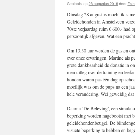
Geplaatst op
28 augustus 2018
door
Esth
Dinsdag 28 augustus mocht ik sam
Geleidehonden in Amstelveen verzor
70ste verjaardag ruim € 600,- had
persoonlijk afgeven. Wat een pracht
Om 13.30 uur werden de gasten ontv
over onze ervaringen, Martine als 
grote dankbaarheid de donatie in 
men uitleg over de training en leef
honden waren pas één dag op school.
moeilijk was om de pups na een jaar 
hele verandering. Wel geweldig dat
Daarna ‘De Beleving’, een simulator
beperking worden nagebootst met beh
geleidehondenbeugel. De blindenge
visuele beperking te hebben en beg