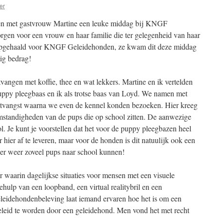
er
en met gastvrouw Martine een leuke middag bij KNGF
gen voor een vrouw en haar familie die ter gelegenheid van haar
 opgehaald voor KNGF Geleidehonden, ze kwam dit deze middag
ig bedrag!
angen met koffie, thee en wat lekkers. Martine en ik vertelden
puppy pleegbaas en ik als trotse baas van Loyd. We namen met
ontvangst waarna we even de kennel konden bezoeken. Hier kreeg
omstandigheden van de pups die op school zitten. De aanwezige
 Je kunt je voorstellen dat het voor de puppy pleegbazen heel
hier af te leveren, maar voor de honden is dit natuulijk ook een
 er weer zoveel pups naar school kunnen!
 waarin dagelijkse situaties voor mensen met een visuele
ulp van een loopband, een virtual realitybril en een
leidehondenbeleving laat iemand ervaren hoe het is om een
eleid te worden door een geleidehond. Men vond het met recht