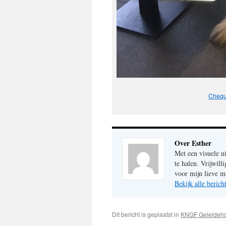
Chequ
Over Esther
Met een visuele u
te halen. Vrijwil
voor mijn lieve m
Bekijk alle beric
Dit bericht is geplaatst in
KNGF Geleideh