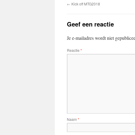
←
Kick off MTG2018
Geef een reactie
Je e-mailadres wordt niet gepublice
Reactie
*
Naam
*