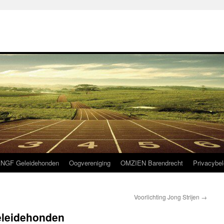
NGF Geleidehonden
Oogvereniging
OMZIEN Barendrecht
Privacybel
Voorlichting Jong Strijen
→
leidehonden