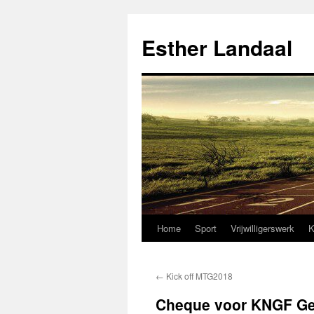
Ga
naar
Esther Landaal
de
inhoud
Home
Sport
Vrijwilligerswerk
K
←
Kick off MTG2018
Cheque voor KNGF Ge