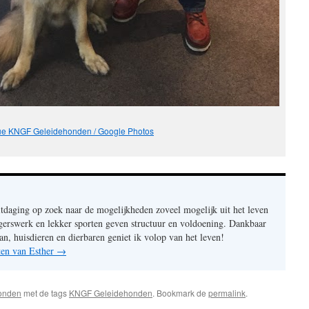
e KNGF Geleidehonden / Google Photos
itdaging op zoek naar de mogelijkheden zoveel mogelijk uit het leven
ligerswerk en lekker sporten geven structuur en voldoening. Dankbaar
an, huisdieren en dierbaren geniet ik volop van het leven!
hten van Esther
→
onden
met de tags
KNGF Geleidehonden
. Bookmark de
permalink
.