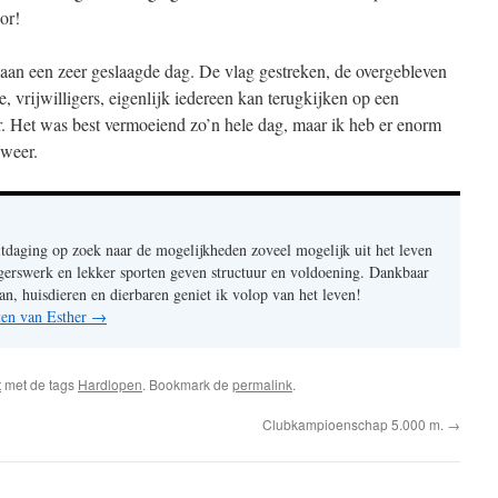
or!
an een zeer geslaagde dag. De vlag gestreken, de overgebleven
e, vrijwilligers, eigenlijk iedereen kan terugkijken op een
er. Het was best vermoeiend zo’n hele dag, maar ik heb er enorm
 weer.
itdaging op zoek naar de mogelijkheden zoveel mogelijk uit het leven
ligerswerk en lekker sporten geven structuur en voldoening. Dankbaar
an, huisdieren en dierbaren geniet ik volop van het leven!
hten van Esther
→
t
met de tags
Hardlopen
. Bookmark de
permalink
.
Clubkampioenschap 5.000 m.
→