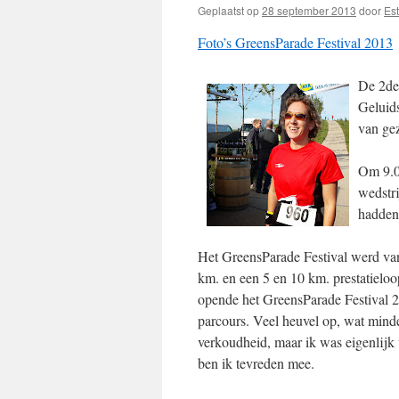
Geplaatst op
28 september 2013
door
Es
Foto’s GreensParade Festival 2013
De 2de 
Geluids
van ge
Om 9.00
wedstri
hadden
Het GreensParade Festival werd va
km. en een 5 en 10 km. prestatielo
opende het GreensParade Festival 2
parcours. Veel heuvel op, wat mind
verkoudheid, maar ik was eigenlijk 
ben ik tevreden mee.