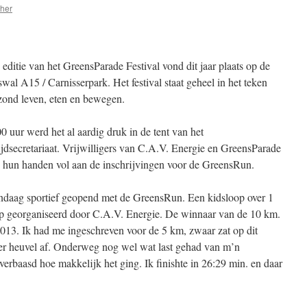
ther
editie van het GreensParade Festival vond dit jaar plaats op de
wal A15 / Carnisserpark. Het festival staat geheel in het teken
zond leven, eten en bewegen.
 uur werd het al aardig druk in de tent van het
jdsecretariaat. Vrijwilligers van C.A.V. Energie en GreensParade
 hun handen vol aan de inschrijvingen voor de GreensRun.
ndaag sportief geopend met de GreensRun. Een kidsloop over 1
op georganiseerd door C.A.V. Energie. De winnaar van de 10 km.
013. Ik had me ingeschreven voor de 5 km, zwaar zat op dit
er heuvel af. Onderweg nog wel wat last gehad van m’n
verbaasd hoe makkelijk het ging. Ik finishte in 26:29 min. en daar