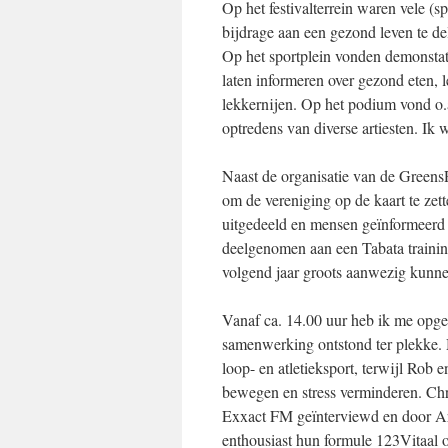
Op het festivalterrein waren vele (
bijdrage aan een gezond leven te de
Op het sportplein vonden demonstati
laten informeren over gezond eten,
lekkernijen. Op het podium vond o.a
optredens van diverse artiesten. Ik 
Naast de organisatie van de Green
om de vereniging op de kaart te zett
uitgedeeld en mensen geïnformeerd 
deelgenomen aan een Tabata traini
volgend jaar groots aanwezig kunnen
Vanaf ca. 14.00 uur heb ik me opgeh
samenwerking ontstond ter plekke. M
loop- en atletieksport, terwijl Rob
bewegen en stress verminderen. Chr
Exxact FM geïnterviewd en door Arno
enthousiast hun formule 123Vitaal 