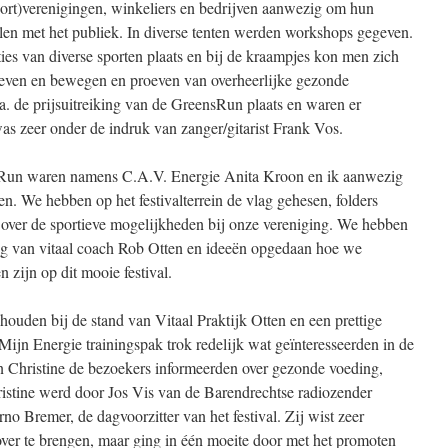
sport)verenigingen, winkeliers en bedrijven aanwezig om hun
len met het publiek. In diverse tenten werden workshops gegeven.
es van diverse sporten plaats en bij de kraampjes kon men zich
 leven en bewegen en proeven van overheerlijke gezonde
. de prijsuitreiking van de GreensRun plaats en waren er
was zeer onder de indruk van zanger/gitarist Frank Vos.
sRun waren namens C.A.V. Energie Anita Kroon en ik aanwezig
en. We hebben op het festivalterrein de vlag gehesen, folders
over de sportieve mogelijkheden bij onze vereniging. We hebben
ng van vitaal coach Rob Otten en ideeën opgedaan hoe we
 zijn op dit mooie festival.
ouden bij de stand van Vitaal Praktijk Otten en een prettige
ijn Energie trainingspak trok redelijk wat geïnteresseerden in de
 en Christine de bezoekers informeerden over gezonde voeding,
istine werd door Jos Vis van de Barendrechtse radiozender
 Bremer, de dagvoorzitter van het festival. Zij wist zeer
over te brengen, maar ging in één moeite door met het promoten