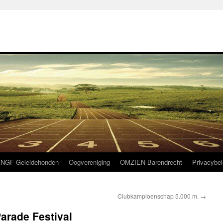
NGF Geleidehonden
Oogvereniging
OMZIEN Barendrecht
Privacybel
Clubkampioenschap 5.000 m.
→
rade Festival