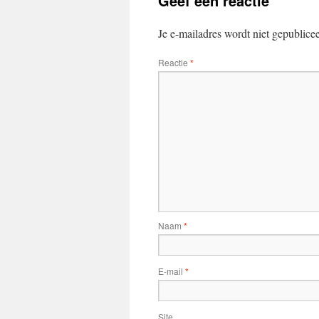
Geef een reactie
Je e-mailadres wordt niet gepublice
Reactie
*
Naam
*
E-mail
*
Site