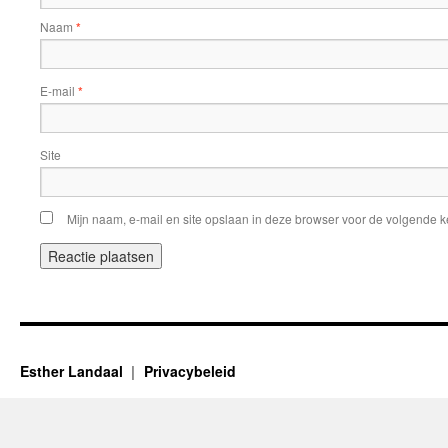
Naam
*
E-mail
*
Site
Mijn naam, e-mail en site opslaan in deze browser voor de volgende ke
Esther Landaal
Privacybeleid