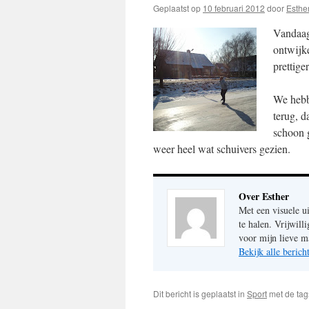
Geplaatst op
10 februari 2012
door
Esthe
Vandaag
ontwijke
prettiger
We hebb
terug, d
schoon 
weer heel wat schuivers gezien.
Over Esther
Met een visuele u
te halen. Vrijwil
voor mijn lieve m
Bekijk alle beric
Dit bericht is geplaatst in
Sport
met de ta