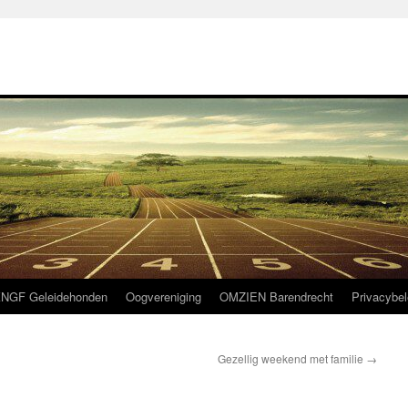
NGF Geleidehonden
Oogvereniging
OMZIEN Barendrecht
Privacybel
Gezellig weekend met familie
→