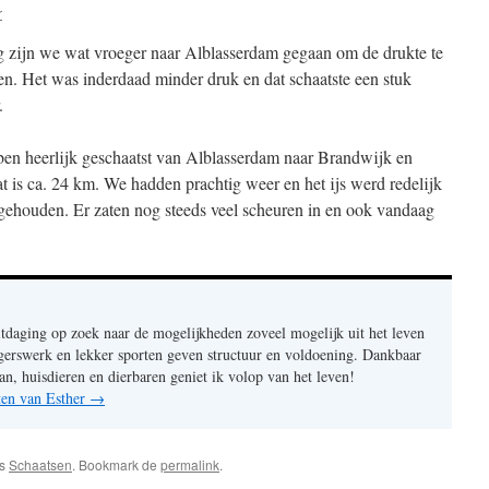
r
 zijn we wat vroeger naar Alblasserdam gegaan om de drukte te
n. Het was inderdaad minder druk en dat schaatste een stuk
.
en heerlijk geschaatst van Alblasserdam naar Brandwijk en
at is ca. 24 km. We hadden prachtig weer en het ijs werd redelijk
gehouden. Er zaten nog steeds veel scheuren in en ook vandaag
itdaging op zoek naar de mogelijkheden zoveel mogelijk uit het leven
ligerswerk en lekker sporten geven structuur en voldoening. Dankbaar
an, huisdieren en dierbaren geniet ik volop van het leven!
hten van Esther
→
gs
Schaatsen
. Bookmark de
permalink
.