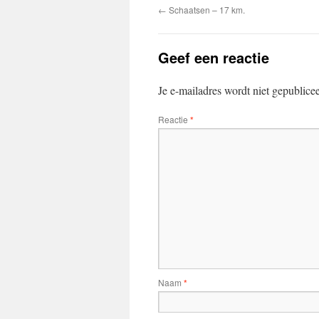
←
Schaatsen – 17 km.
Geef een reactie
Je e-mailadres wordt niet gepublice
Reactie
*
Naam
*