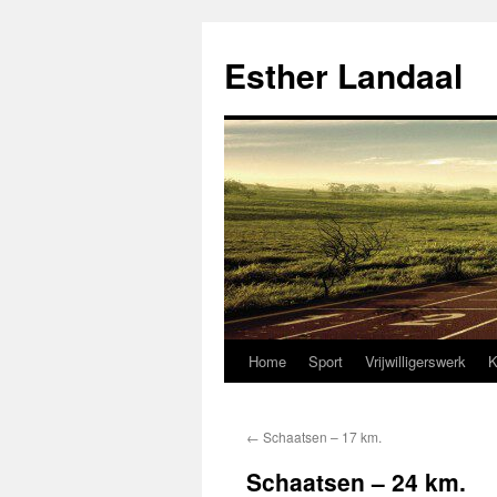
Ga
naar
Esther Landaal
de
inhoud
Home
Sport
Vrijwilligerswerk
K
←
Schaatsen – 17 km.
Schaatsen – 24 km.