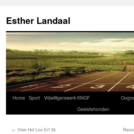
Ga
naar
Esther Landaal
de
inhoud
Home
Sport
Vrijwilligerswerk
KNGF
Oogve
Geleidehonden
←
Visio Het Loo Erf 36
Racoo