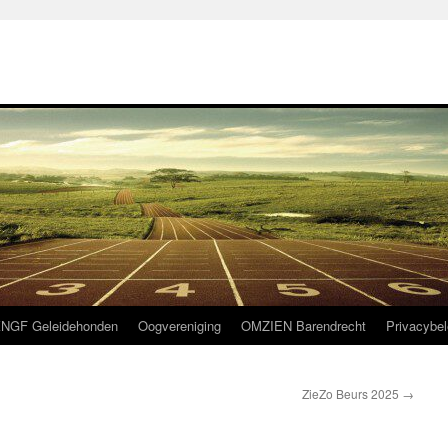
NGF Geleidehonden
Oogvereniging
OMZIEN Barendrecht
Privacybel
ZieZo Beurs 2025
→