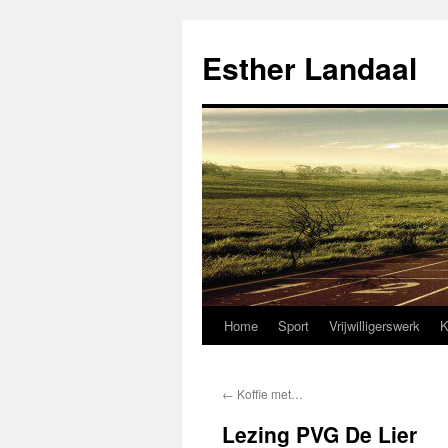
Ga
naar
Esther Landaal
de
inhoud
Home
Sport
Vrijwilligerswerk
K
←
Koffie met…
Lezing PVG De Lier