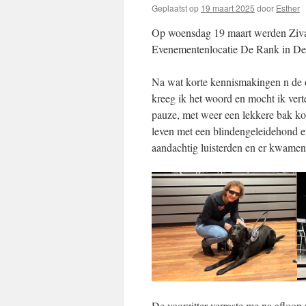
Geplaatst op
19 maart 2025
door
Esther
Op woensdag 19 maart werden Zivan 
Evenementenlocatie De Rank in De 
Na wat korte kennismakingen n de 
kreeg ik het woord en mocht ik ve
pauze, met weer een lekkere bak kof
leven met een blindengeleidehond e
aandachtig luisterden en er kwamen 
De voorzitter verraste me na afloo