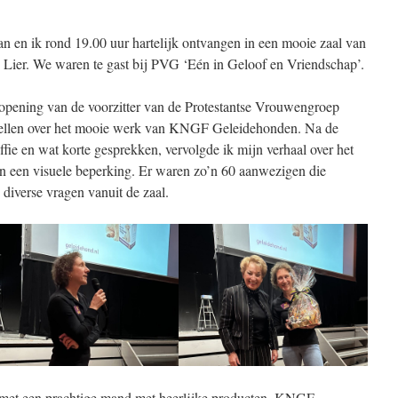
en ik rond 19.00 uur hartelijk ontvangen in een mooie zaal van
Lier. We waren te gast bij PVG ‘Eén in Geloof en Vriendschap’.
opening van de voorzitter van de Protestantse Vrouwengroep
rtellen over het mooie werk van KNGF Geleidehonden. Na de
fie en wat korte gesprekken, vervolgde ik mijn verhaal over het
n een visuele beperking. Er waren zo’n 60 aanwezigen die
diverse vragen vanuit de zaal.
p met een prachtige mand met heerlijke producten. KNGF