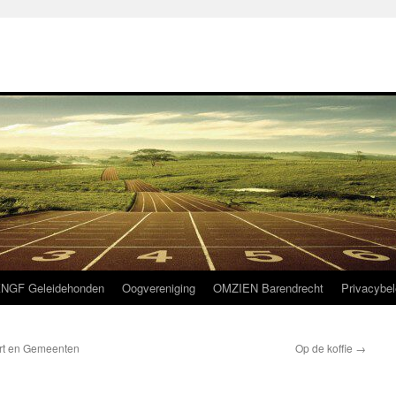
NGF Geleidehonden
Oogvereniging
OMZIEN Barendrecht
Privacybel
rt en Gemeenten
Op de koffie
→