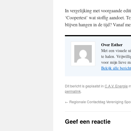
In vergelijking met voorgaande edit
‘Coopertest’ wat stoffig aandoet. T
blijven hangen in de tijd? Vanaf me
Over Esther
Met een visuele u
te halen. Vrijwil
voor mijn lieve m
Bekijk alle beric
Dit bericht is geplaatst in
C.A.V. Energie
m
permalink
.
←
Regionale Contactdag Vereniging Spo
Geef een reactie