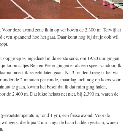
. Voor deze avond zette ik in op ver boven de 2.300 m. Terwijl er
tijd even spannend hoe het gaat. Daar komt nog bij dat je ook wil
oopt.
 Loopgroep E, ingedeeld in de eerste serie, om 19.20 uur gingen
 Mijn loopmaatjes Ben en Pieter gingen er als een speer vandoor. Ik
aarna moest ik ze echt laten gaan. Na 3 ronden kreeg ik het wat
eer onder de 2 minuten per ronde, maar lag toch nog op koers voor
nuut te gaan, kwam het besef dat ik dat ruim ging halen,
oor de 2.400 m. Dat lukte helaas net niet, bij 2.390 m. waren de
(gevoelstemperatuur, rond 1 gr.), een frisse avond. Voor de
ijwilligers, die bijna 2 uur langs de baan hadden gestaan, waren
lk.