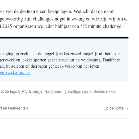
ies viel de deelname een beetje tegen. Wellicht dat de naam
egenwoordig zijn challenges nogal in zwang en wie zijn wij om te
i 2025 organiseren we ieder half jaar een ‘12 minute challenge’.
itdaging op zoek naar de mogelijkheden zoveel mogelijk uit het leven
ligerswerk en lekker sporten geven structuur en voldoening. Dankbaar
an, huisdieren en dierbaren geniet ik volop van het leven!
hten van Esther
→
et de tags
C.A.V. Energie
,
Hardlopen
,
Vrijwilligerswerk
. Bookmark de
rt en Gemeenten
Op de koffie
→