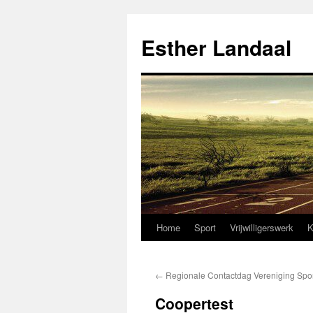
Ga
naar
Esther Landaal
de
inhoud
Home
Sport
Vrijwilligerswerk
K
←
Regionale Contactdag Vereniging Spo
Coopertest