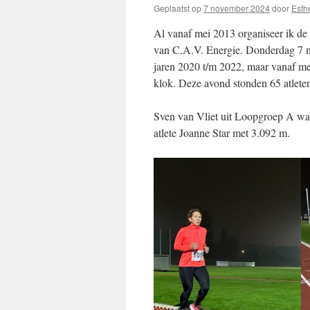
Geplaatst op
7 november 2024
door
Esth
Al vanaf mei 2013 organiseer ik de 
van C.A.V. Energie. Donderdag 7 no
jaren 2020 t/m 2022, maar vanaf mei
klok. Deze avond stonden 65 atleten
Sven van Vliet uit Loopgroep A wa
atlete Joanne Star met 3.092 m.